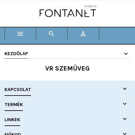



KEZDŐLAP
VR SZEMÜVEG

KAPCSOLAT

TERMÉK

LINKEK

FIÓKOD