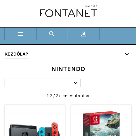



KEZDŐLAP
NINTENDO

1-2 / 2 elem mutatása