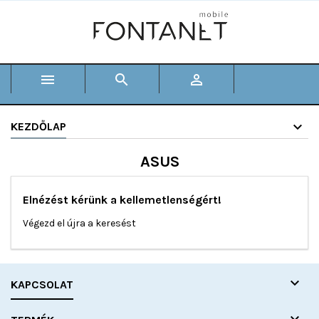



KEZDŐLAP
ASUS
Elnézést kérünk a kellemetlenségért!
Végezd el újra a keresést

KAPCSOLAT