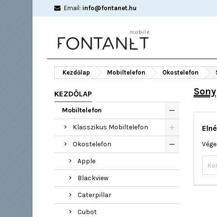
Email:
info@fontanet.hu
Kezdőlap
Mobiltelefon
Okostelefon
Sony
KEZDŐLAP
Mobiltelefon
Klasszikus Mobiltelefon
Elné
Okostelefon
Vége
Apple
Blackview
Caterpillar
Cubot