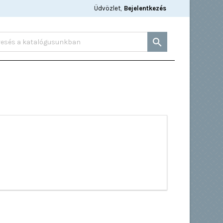
Üdvözlet,
Bejelentkezés
