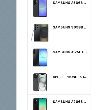
SAMSUNG A366B GALAXY A36 5G DS 128GB (6GB RAM) - FEKETE
SAMSUNG S938B GALAXY S25 ULTRA 5G DS 256GB (12GB RAM) - FEKETE
SAMSUNG A175F GALAXY A17 LTE DS 128GB (4GB RAM) - FEKETE
APPLE IPHONE 15 128GB - FEKETE GYÁRTÓI GARANCIA
SAMSUNG A266B GALAXY A26 5G DS 128GB (6GB RAM) - FEKETE