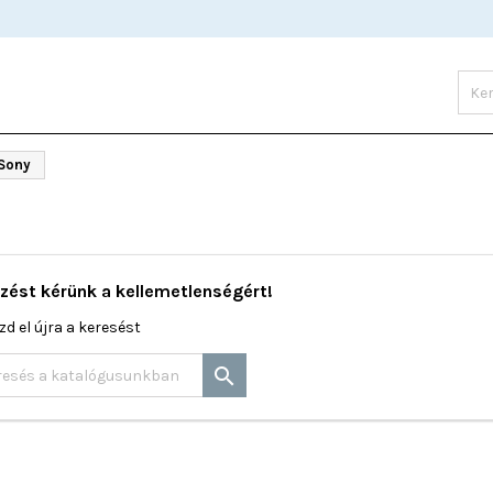
Sony
zést kérünk a kellemetlenségért!
zd el újra a keresést
