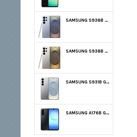
SAMSUNG S938B GALAXY S25 ULTRA 5G DS 512GB (12GB RAM) - VILÁGOSKÉK
SAMSUNG S938B GALAXY S25 ULTRA 5G DS 512GB (12GB RAM) - SZÜRKE
SAMSUNG S931B GALAXY S25 5G DS 128GB (12GB RAM) - EZÜST
SAMSUNG A176B GALAXY A17 5G DS 128GB (4GB RAM) - FEKETE