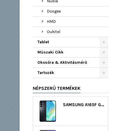
Nubia
Doogee
HMD
Oukitel
Tablet
Műszaki Cikk
Okosóra & Aktivitásmérő
Tartozék
NÉPSZERŰ TERMÉKEK
SAMSUNG A165F GALAXY A16 LTE DS 128GB (4GB RAM) - FEKETE