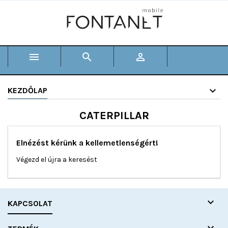



KEZDŐLAP
CATERPILLAR
Elnézést kérünk a kellemetlenségért!
Végezd el újra a keresést

KAPCSOLAT