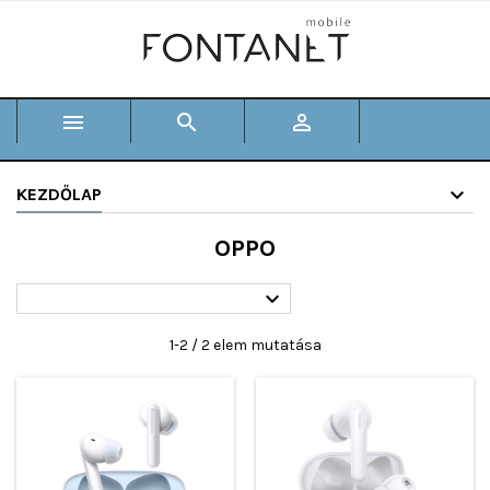



KEZDŐLAP
OPPO

1-2 / 2 elem mutatása