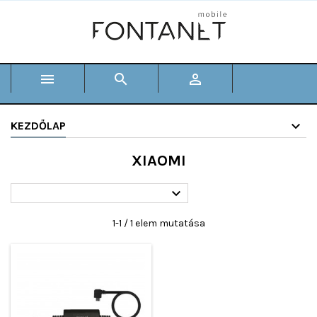



KEZDŐLAP
XIAOMI

1-1 / 1 elem mutatása