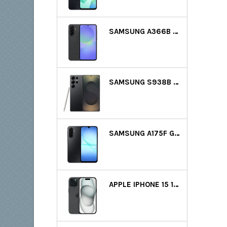
SAMSUNG A366B GALAXY A36 5G DS 128GB (6GB RAM) - FEKETE
SAMSUNG S938B GALAXY S25 ULTRA 5G DS 256GB (12GB RAM) - FEKETE
SAMSUNG A175F GALAXY A17 LTE DS 128GB (4GB RAM) - FEKETE
APPLE IPHONE 15 128GB - FEKETE GYÁRTÓI GARANCIA