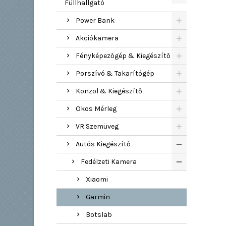
Füllhallgató
Power Bank
Akciókamera
Fényképezőgép & Kiegészítő
Porszívó & Takarítógép
Konzol & Kiegészítő
Okos Mérleg
VR Szemüveg
Autós Kiegészítő
Fedélzeti Kamera
Xiaomi
Garmin
Botslab