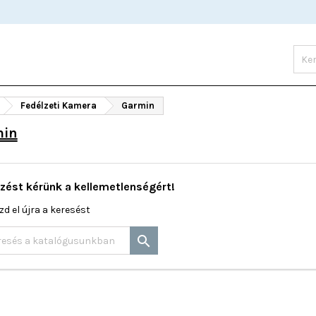
Fedélzeti Kamera
Garmin
min
zést kérünk a kellemetlenségért!
zd el újra a keresést
