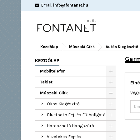
Email:
info@fontanet.hu
Kezdőlap
Műszaki Cikk
Autós Kiegészítő
Gar
KEZDŐLAP
Mobiltelefon
Tablet
Elné
Műszaki Cikk
Vége
Okos Kiegészítő
Bluetooth Fej- és Fülhallgató
Hordozható Hangszóró
Vezetékes Fej- és