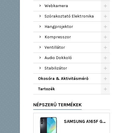
Webkamera
Szórakoztató Elektronika
Hangprojektor
Kompresszor
Ventillátor
Audio Dokkoló
Stabilizátor
Okosóra & Aktivitásmérő
Tartozék
NÉPSZERŰ TERMÉKEK
SAMSUNG A165F GALAXY A16 LTE DS 128GB (4GB RAM) - FEKETE