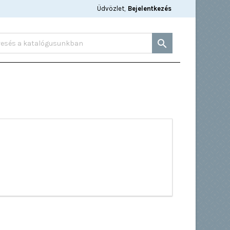
Üdvözlet,
Bejelentkezés
