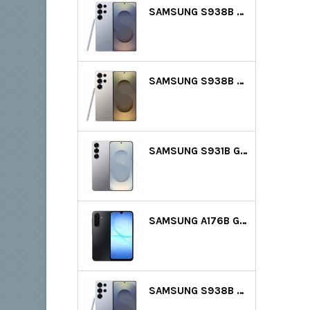
SAMSUNG S938B GALAXY S25 ULTRA 5G DS 512GB (12GB RAM) - VILÁGOSKÉK
SAMSUNG S938B GALAXY S25 ULTRA 5G DS 512GB (12GB RAM) - SZÜRKE
SAMSUNG S931B GALAXY S25 5G DS 128GB (12GB RAM) - EZÜST
SAMSUNG A176B GALAXY A17 5G DS 128GB (4GB RAM) - FEKETE
SAMSUNG S938B GALAXY S25 ULTRA 5G DS 256GB (12GB RAM) - VILÁGOSKÉK