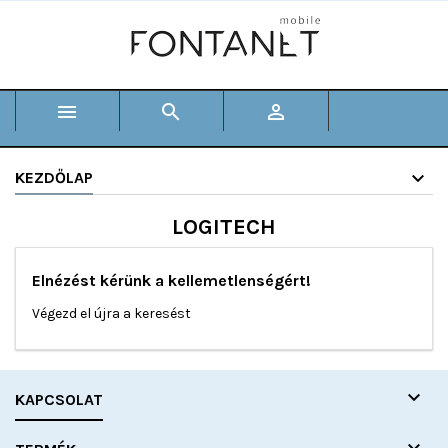



KEZDŐLAP
LOGITECH
Elnézést kérünk a kellemetlenségért!
Végezd el újra a keresést

KAPCSOLAT