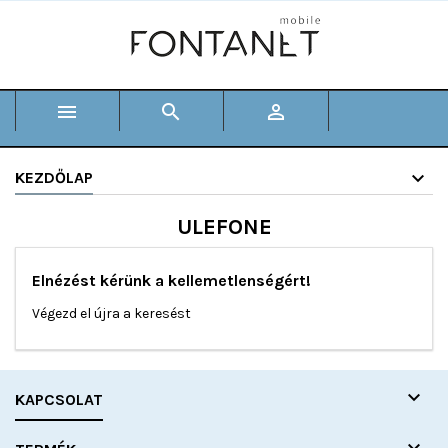



KEZDŐLAP
ULEFONE
Elnézést kérünk a kellemetlenségért!
Végezd el újra a keresést

KAPCSOLAT