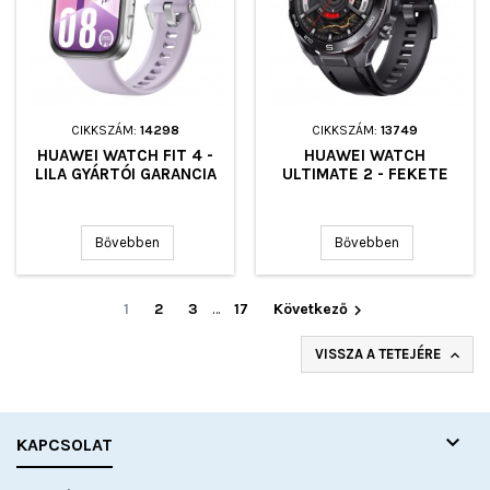
CIKKSZÁM:
14298
CIKKSZÁM:
13749
HUAWEI WATCH FIT 4 -
HUAWEI WATCH
LILA GYÁRTÓI GARANCIA
ULTIMATE 2 - FEKETE
Bővebben
Bővebben
1
2
3
…
17
Következő

VISSZA A TETEJÉRE


KAPCSOLAT