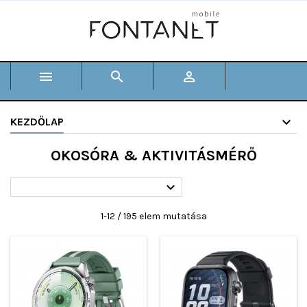



KEZDŐLAP
OKOSÓRA & AKTIVITÁSMÉRŐ

1-12 / 195 elem mutatása