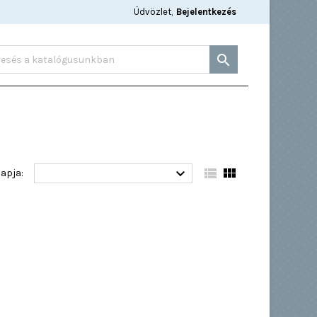
Üdvözlet,
Bejelentkezés




lapja: