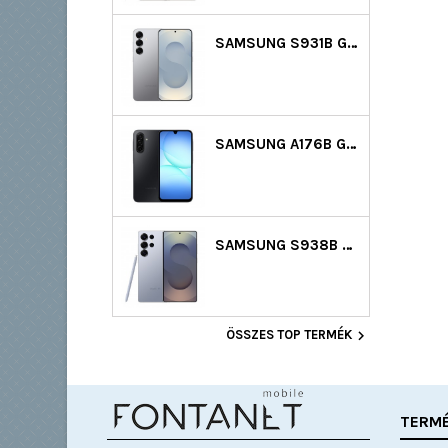
SAMSUNG S931B GALAXY S25 5G DS 128GB (12GB RAM) - EZÜST
SAMSUNG A176B GALAXY A17 5G DS 128GB (4GB RAM) - FEKETE
SAMSUNG S938B GALAXY S25 ULTRA 5G DS 256GB (12GB RAM) - VILÁGOSKÉK

ÖSSZES TOP TERMÉK
TERM