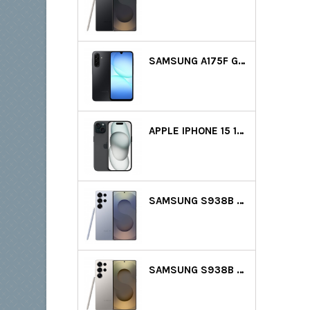
SAMSUNG A175F GALAXY A17 LTE DS 128GB (4GB RAM) - FEKETE
APPLE IPHONE 15 128GB - FEKETE GYÁRTÓI GARANCIA
SAMSUNG S938B GALAXY S25 ULTRA 5G DS 512GB (12GB RAM) - VILÁGOSKÉK
SAMSUNG S938B GALAXY S25 ULTRA 5G DS 512GB (12GB RAM) - SZÜRKE