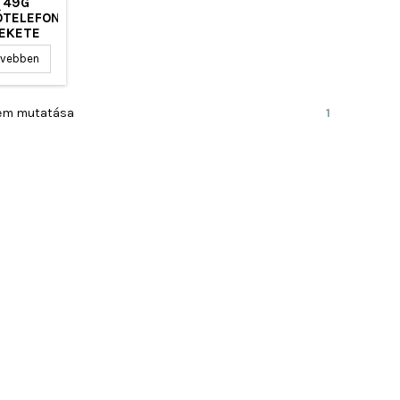
T49G
ÓTELEFON
FEKETE
vebben
 elem mutatása
1