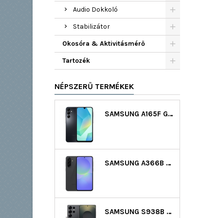
Audio Dokkoló
Stabilizátor
Okosóra & Aktivitásmérő
Tartozék
NÉPSZERŰ TERMÉKEK
SAMSUNG A165F GALAXY A16 LTE DS 128GB (4GB RAM) - FEKETE
SAMSUNG A366B GALAXY A36 5G DS 128GB (6GB RAM) - FEKETE
SAMSUNG S938B GALAXY S25 ULTRA 5G DS 256GB (12GB RAM) - FEKETE