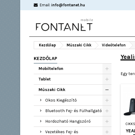
Email:
info@fontanet.hu
Kezdőlap
Műszaki Cikk
Videótelefon
Yeal
KEZDŐLAP
Mobiltelefon
Egy ter
Tablet
Műszaki Cikk
Okos Kiegészítő
Bluetooth Fej- és Fülhallgató
Hordozható Hangszóró
CIKK
YEA
Vezetékes Fej- és