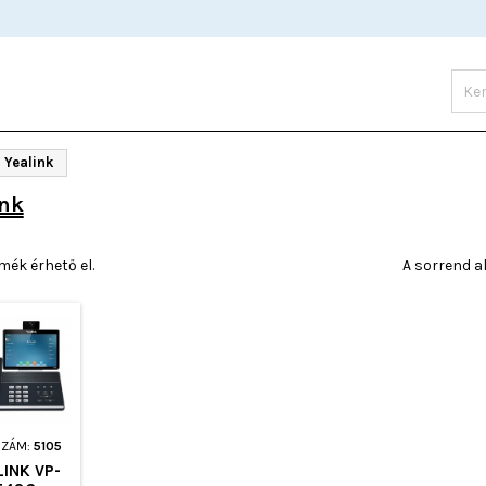
Yealink
ink
mék érhető el.
A sorrend a
SZÁM:
5105
LINK VP-