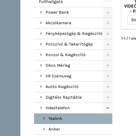
Füllhallgató
VIDE
- 
Power Bank
Bő
Akciókamera
Fényképezőgép & Kiegészítő
1-1 / 1
Porszívó & Takarítógép
Konzol & Kiegészítő
Okos Mérleg
VR Szemüveg
Autós Kiegészítő
Digitális Rajztábla
Videótelefon
Yealink
Anker