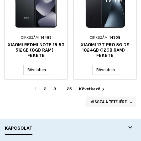
CIKKSZÁM:
14483
CIKKSZÁM:
14308
XIAOMI REDMI NOTE 15 5G
XIAOMI 17T PRO 5G DS
512GB (8GB RAM) -
1024GB (12GB RAM) -
FEKETE
FEKETE
Bővebben
Bővebben
1
2
3
…
25
Következő

VISSZA A TETEJÉRE


KAPCSOLAT