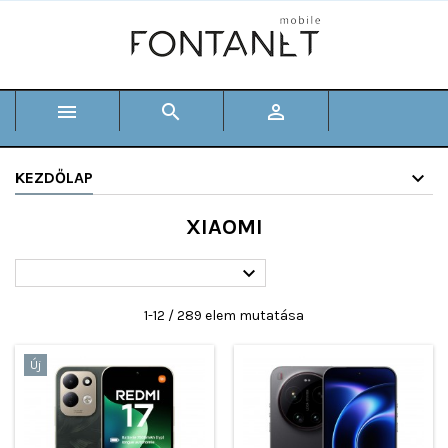



KEZDŐLAP
XIAOMI

1-12 / 289 elem mutatása
Új