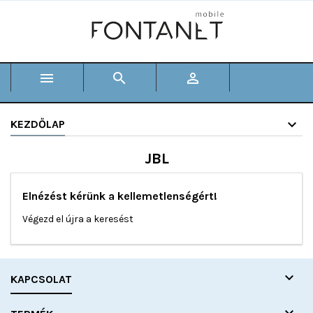



KEZDŐLAP
JBL
Elnézést kérünk a kellemetlenségért!
Végezd el újra a keresést

KAPCSOLAT