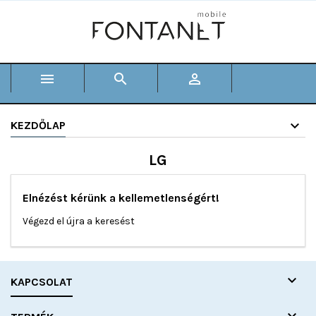



KEZDŐLAP
LG
Elnézést kérünk a kellemetlenségért!
Végezd el újra a keresést

KAPCSOLAT