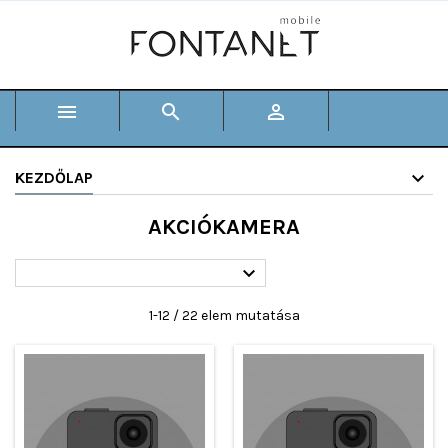



KEZDŐLAP
AKCIÓKAMERA

1-12 / 22 elem mutatása