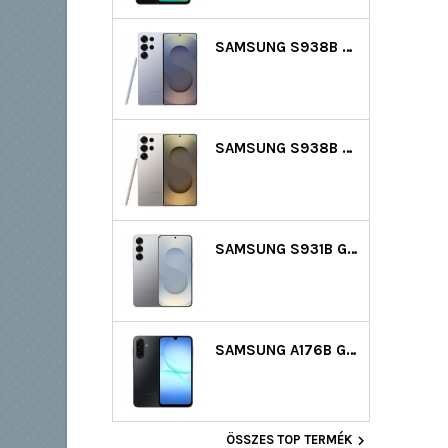
SAMSUNG S938B GALAXY S25 ULTRA 5G DS 512GB (12GB RAM) - VILÁGOSKÉK
SAMSUNG S938B GALAXY S25 ULTRA 5G DS 512GB (12GB RAM) - SZÜRKE
SAMSUNG S931B GALAXY S25 5G DS 128GB (12GB RAM) - EZÜST
SAMSUNG A176B GALAXY A17 5G DS 128GB (4GB RAM) - FEKETE

ÖSSZES TOP TERMÉK