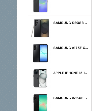
SAMSUNG S938B GALAXY S25 ULTRA 5G DS 256GB (12GB RAM) - FEKETE
SAMSUNG A175F GALAXY A17 LTE DS 128GB (4GB RAM) - FEKETE
APPLE IPHONE 15 128GB - FEKETE GYÁRTÓI GARANCIA
SAMSUNG A266B GALAXY A26 5G DS 128GB (6GB RAM) - FEKETE