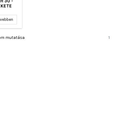
H 30 -
EKETE
vebben
 elem mutatása
1