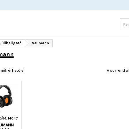
 Füllhallgató
Neumann
mann
mék érhető el.
A sorrend a
ZÁM:
14047
UMANN