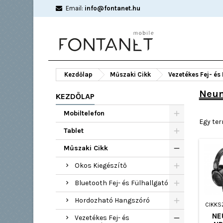
Email:
info@fontanet.hu
Kezdőlap
Műszaki Cikk
Vezetékes Fej- és
Neu
KEZDŐLAP
Mobiltelefon
Egy ter
Tablet
Műszaki Cikk
Okos Kiegészítő
Bluetooth Fej- és Fülhallgató
Hordozható Hangszóró
CIKKS
NE
Vezetékes Fej- és