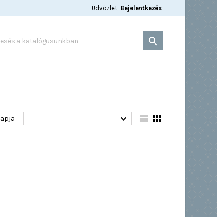
Üdvözlet,
Bejelentkezés




lapja: