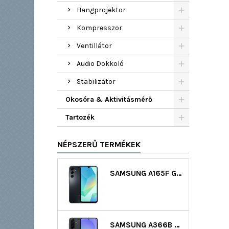
Hangprojektor
Kompresszor
Ventillátor
Audio Dokkoló
Stabilizátor
Okosóra & Aktivitásmérő
Tartozék
NÉPSZERŰ TERMÉKEK
SAMSUNG A165F GALAXY A16 LTE DS 128GB (4GB RAM) - FEKETE
SAMSUNG A366B GALAXY A36 5G DS 128GB (6GB RAM) - FEKETE