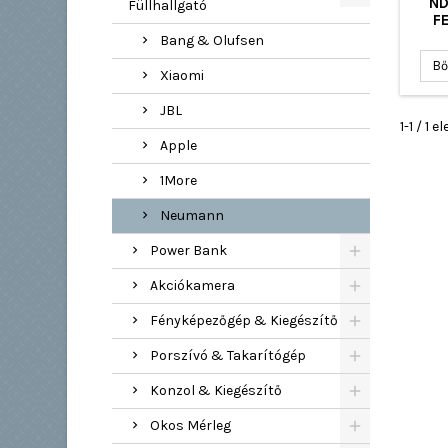
ND
Füllhallgató
F
Bang & Olufsen
Bő
Xiaomi
JBL
1-1 / 1
Apple
1More
Neumann
Power Bank
Akciókamera
Fényképezőgép & Kiegészítő
Porszívó & Takarítógép
Konzol & Kiegészítő
Okos Mérleg