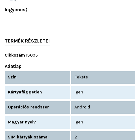
Ingyenes)
TERMÉK RÉSZLETEI
Cikkszám
13095
Adatlap
Szín
Fekete
Kártyafüggetlen
Igen
Operációs rendszer
Android
Magyar nyelv
Igen
SIM kártyák száma
2