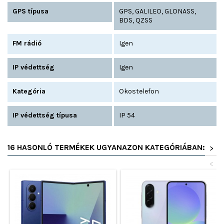
GPS típusa
GPS, GALILEO, GLONASS,
BDS, QZSS
FM rádió
Igen
IP védettség
Igen
Kategória
Okostelefon
IP védettség típusa
IP 54
16 HASONLÓ TERMÉKEK UGYANAZON KATEGÓRIÁBAN:
>
<