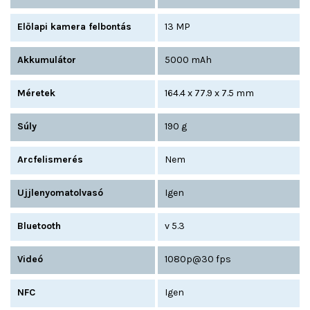
Előlapi kamera felbontás
13 MP
Akkumulátor
5000 mAh
Méretek
164.4 x 77.9 x 7.5 mm
Súly
190 g
Arcfelismerés
Nem
Ujjlenyomatolvasó
Igen
Bluetooth
v 5.3
Videó
1080p@30 fps
NFC
Igen