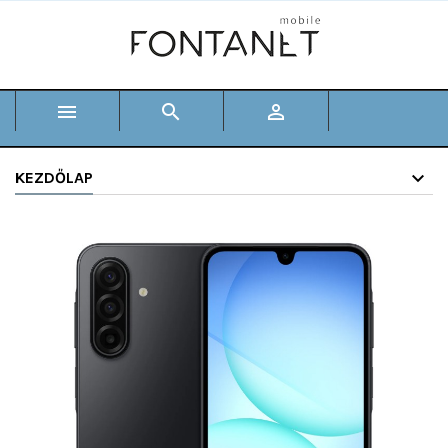



KEZDŐLAP