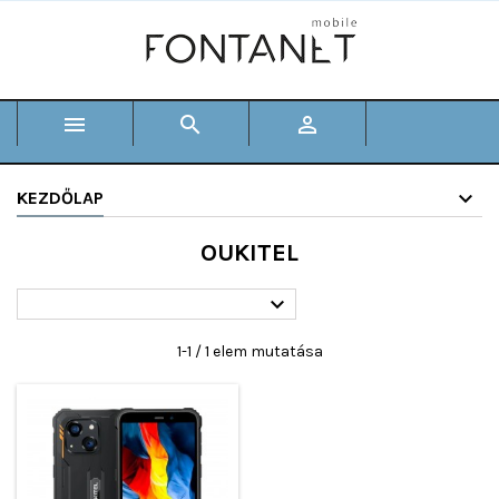



KEZDŐLAP
OUKITEL

1-1 / 1 elem mutatása