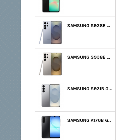
SAMSUNG S938B GALAXY S25 ULTRA 5G DS 512GB (12GB RAM) - VILÁGOSKÉK
SAMSUNG S938B GALAXY S25 ULTRA 5G DS 512GB (12GB RAM) - SZÜRKE
SAMSUNG S931B GALAXY S25 5G DS 128GB (12GB RAM) - EZÜST
SAMSUNG A176B GALAXY A17 5G DS 128GB (4GB RAM) - FEKETE