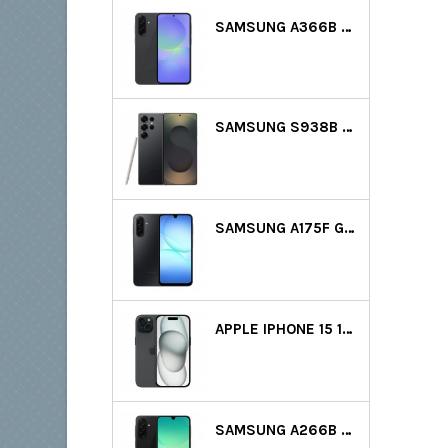
SAMSUNG A366B GALAXY A36 5G DS 128GB (6GB RAM) - FEKETE
SAMSUNG S938B GALAXY S25 ULTRA 5G DS 256GB (12GB RAM) - FEKETE
SAMSUNG A175F GALAXY A17 LTE DS 128GB (4GB RAM) - FEKETE
APPLE IPHONE 15 128GB - FEKETE GYÁRTÓI GARANCIA
SAMSUNG A266B GALAXY A26 5G DS 128GB (6GB RAM) - FEKETE