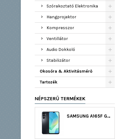
Szórakoztató Elektronika
Hangprojektor
Kompresszor
Ventillátor
Audio Dokkoló
Stabilizátor
Okosóra & Aktivitásmérő
Tartozék
NÉPSZERŰ TERMÉKEK
SAMSUNG A165F GALAXY A16 LTE DS 128GB (4GB RAM) - FEKETE