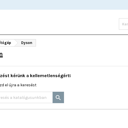
ítógép
Dyson
n
zést kérünk a kellemetlenségért!
zd el újra a keresést
