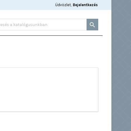
Üdvözlet,
Bejelentkezés
