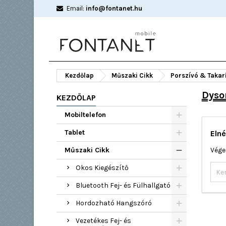
Email:
info@fontanet.hu
Kezdőlap
Műszaki Cikk
Porszívó & Takar
Dyso
KEZDŐLAP
Mobiltelefon
Tablet
Elné
Műszaki Cikk
Vége
Okos Kiegészítő
Bluetooth Fej- és Fülhallgató
Hordozható Hangszóró
Vezetékes Fej- és