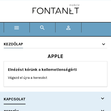



KEZDŐLAP
APPLE
Elnézést kérünk a kellemetlenségért!
Végezd el újra a keresést

KAPCSOLAT