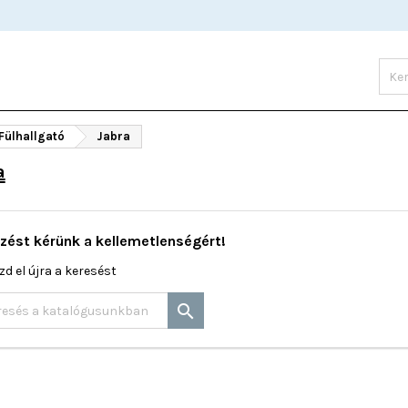
 Fülhallgató
Jabra
a
zést kérünk a kellemetlenségért!
zd el újra a keresést
