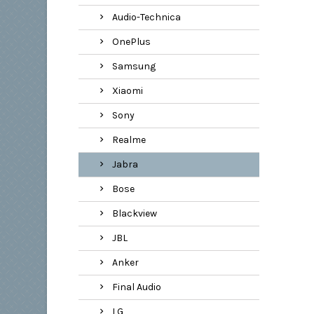
Audio-Technica
OnePlus
Samsung
Xiaomi
Sony
Realme
Jabra
Bose
Blackview
JBL
Anker
Final Audio
LG