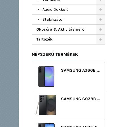
Audio Dokkoló
Stabilizátor
Okosóra & Aktivitásmérő
Tartozék
NÉPSZERŰ TERMÉKEK
SAMSUNG A366B GALAXY A36 5G DS 128GB (6GB RAM) - FEKETE
SAMSUNG S938B GALAXY S25 ULTRA 5G DS 256GB (12GB RAM) - FEKETE