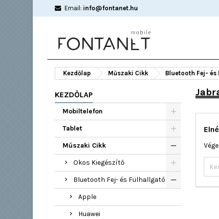
Email:
info@fontanet.hu
Kezdőlap
Műszaki Cikk
Bluetooth Fej- és
Jabr
KEZDŐLAP
Mobiltelefon
Tablet
Elné
Műszaki Cikk
Vége
Okos Kiegészítő
Bluetooth Fej- és Fülhallgató
Apple
Huawei