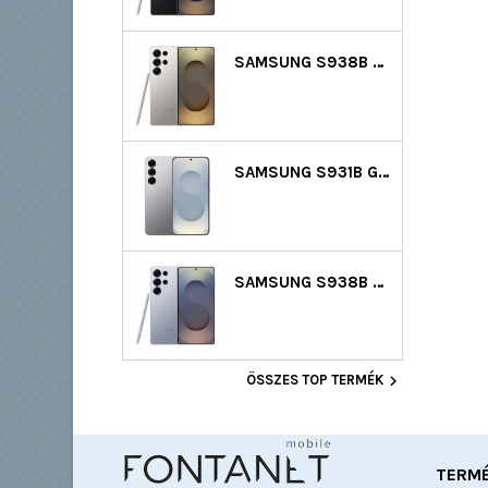
SAMSUNG S938B GALAXY S25 ULTRA 5G DS 512GB (12GB RAM) - SZÜRKE
SAMSUNG S931B GALAXY S25 5G DS 128GB (12GB RAM) - EZÜST
SAMSUNG S938B GALAXY S25 ULTRA 5G DS 256GB (12GB RAM) - VILÁGOSKÉK

ÖSSZES TOP TERMÉK
TERM