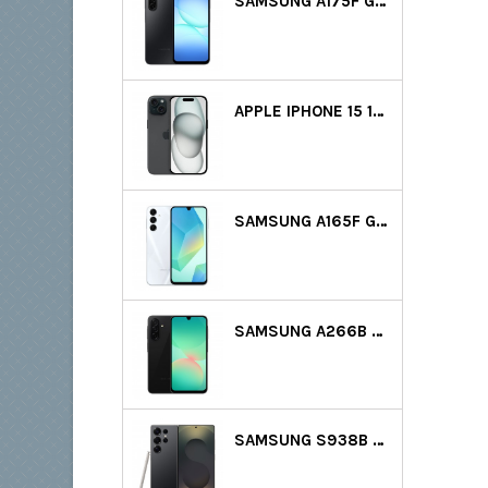
SAMSUNG A175F GALAXY A17 LTE DS 128GB (4GB RAM) - FEKETE
APPLE IPHONE 15 128GB - FEKETE GYÁRTÓI GARANCIA
SAMSUNG A165F GALAXY A16 LTE DS 128GB (4GB RAM) - VILÁGOSSZÜRKE
SAMSUNG A266B GALAXY A26 5G DS 128GB (6GB RAM) - FEKETE
SAMSUNG S938B GALAXY S25 ULTRA 5G DS 512GB (12GB RAM) - FEKETE