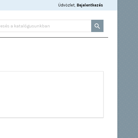
Üdvözlet,
Bejelentkezés
