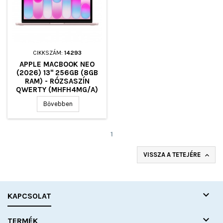
CIKKSZÁM:
14293
APPLE MACBOOK NEO
(2026) 13" 256GB (8GB
RAM) - RÓZSASZÍN
QWERTY (MHFH4MG/A)
Bővebben
1
VISSZA A TETEJÉRE


KAPCSOLAT

TERMÉK