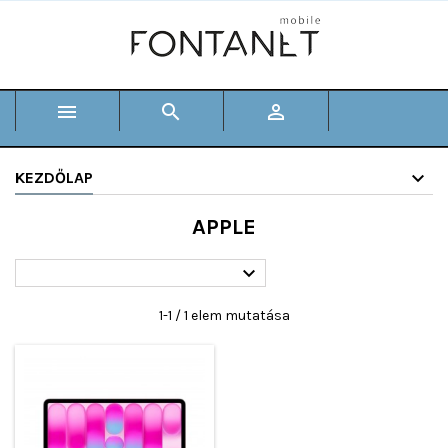



KEZDŐLAP
APPLE

1-1 / 1 elem mutatása