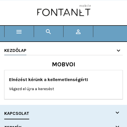



KEZDŐLAP
MOBVOI
Elnézést kérünk a kellemetlenségért!
Végezd el újra a keresést

KAPCSOLAT