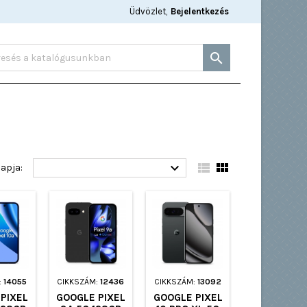
Üdvözlet,
Bejelentkezés




lapja:
:
14055
CIKKSZÁM:
12436
CIKKSZÁM:
13092
PIXEL
GOOGLE PIXEL
GOOGLE PIXEL