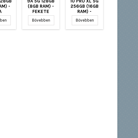
128GB
9A 5G 128GB
10 PRO XL 5G
AM) -
(8GB RAM) -
256GB (16GB
A
FEKETE
RAM) -
FEKETE
ben
Bővebben
Bővebben