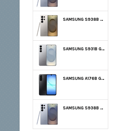
SAMSUNG S938B GALAXY S25 ULTRA 5G DS 512GB (12GB RAM) - SZÜRKE
SAMSUNG S931B GALAXY S25 5G DS 128GB (12GB RAM) - EZÜST
SAMSUNG A176B GALAXY A17 5G DS 128GB (4GB RAM) - FEKETE
SAMSUNG S938B GALAXY S25 ULTRA 5G DS 256GB (12GB RAM) - VILÁGOSKÉK