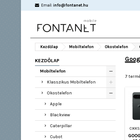
Email:
info@fontanet.hu
Kezdőlap
Mobiltelefon
Okostelefon
Goog
KEZDŐLAP
Mobiltelefon
7 termé
Klasszikus Mobiltelefon
Okostelefon
Apple
Blackview
Caterpillar
CIKK
GOOG
Cubot