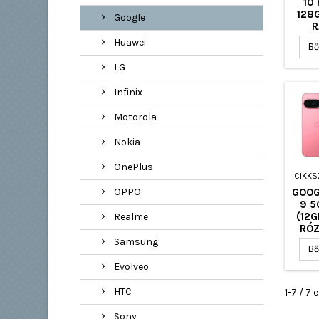
10
128
Google
R
F
Huawei
Bő
LG
Infinix
Motorola
Nokia
OnePlus
CIKK
GOOG
OPPO
9 5
(12G
Realme
RÓZ
Samsung
Bő
Evolveo
HTC
1-7 / 7
Sony