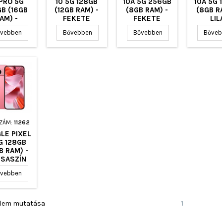
 PRO 5G
10 5G 128GB
10A 5G 256GB
10A 5G 
GB (16GB
(12GB RAM) -
(8GB RAM) -
(8GB R
AM) -
FEKETE
FEKETE
LIL
EKETE
vebben
Bővebben
Bővebben
Bőveb
SZÁM:
11262
LE PIXEL
G 128GB
B RAM) -
SASZÍN
vebben
 elem mutatása
1