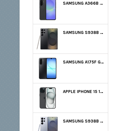
SAMSUNG A366B GALAXY A36 5G DS 128GB (6GB RAM) - FEKETE
SAMSUNG S938B GALAXY S25 ULTRA 5G DS 256GB (12GB RAM) - FEKETE
SAMSUNG A175F GALAXY A17 LTE DS 128GB (4GB RAM) - FEKETE
APPLE IPHONE 15 128GB - FEKETE GYÁRTÓI GARANCIA
SAMSUNG S938B GALAXY S25 ULTRA 5G DS 512GB (12GB RAM) - VILÁGOSKÉK