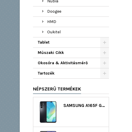
Nubia
Doogee
HMD
Oukitel
Tablet
Műszaki Cikk
Okosóra & Aktivitásmérő
Tartozék
NÉPSZERŰ TERMÉKEK
SAMSUNG A165F GALAXY A16 LTE DS 128GB (4GB RAM) - FEKETE