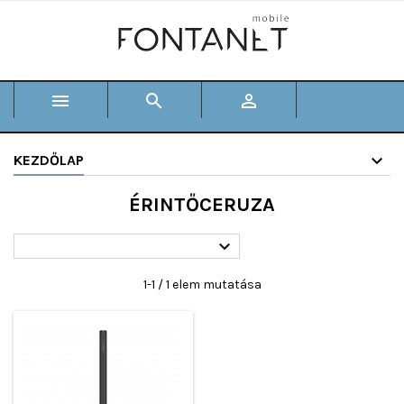



KEZDŐLAP
ÉRINTŐCERUZA

1-1 / 1 elem mutatása