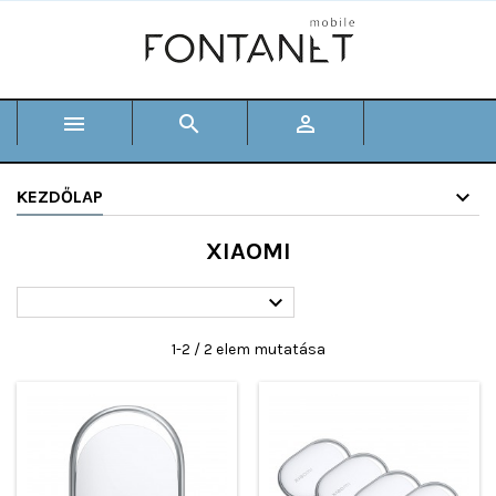



KEZDŐLAP
XIAOMI

1-2 / 2 elem mutatása