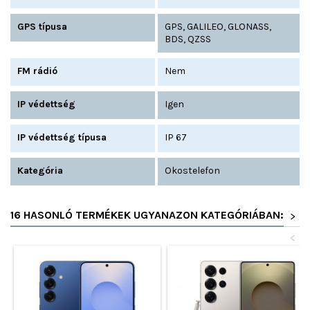
GPS típusa
GPS, GALILEO, GLONASS,
BDS, QZSS
FM rádió
Nem
IP védettség
Igen
IP védettség típusa
IP 67
Kategória
Okostelefon
16 HASONLÓ TERMÉKEK UGYANAZON KATEGÓRIÁBAN:
>
<