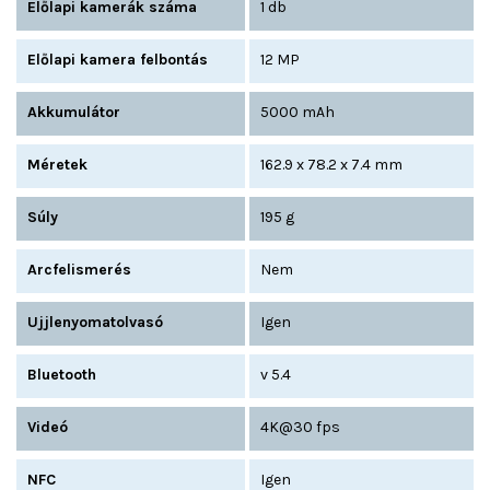
Előlapi kamerák száma
1 db
Előlapi kamera felbontás
12 MP
Akkumulátor
5000 mAh
Méretek
162.9 x 78.2 x 7.4 mm
Súly
195 g
Arcfelismerés
Nem
Ujjlenyomatolvasó
Igen
Bluetooth
v 5.4
Videó
4K@30 fps
NFC
Igen