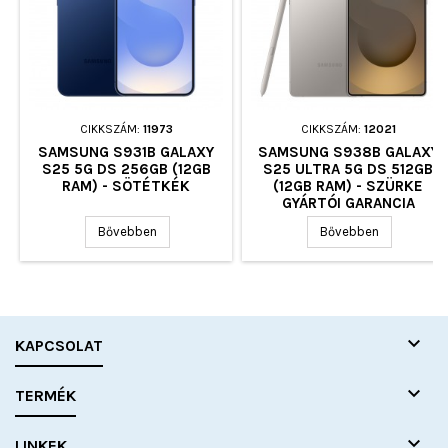
CIKKSZÁM:
11973
CIKKSZÁM:
12021
SAMSUNG S931B GALAXY
SAMSUNG S938B GALAXY
S25 5G DS 256GB (12GB
S25 ULTRA 5G DS 512GB
RAM) - SÖTÉTKÉK
(12GB RAM) - SZÜRKE
GYÁRTÓI GARANCIA
Bővebben
Bővebben

KAPCSOLAT

TERMÉK

LINKEK