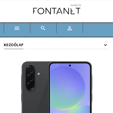



KEZDŐLAP