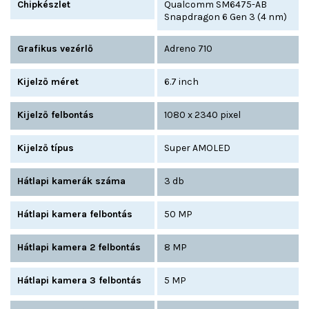
Chipkészlet
Qualcomm SM6475-AB
Snapdragon 6 Gen 3 (4 nm)
Grafikus vezérlő
Adreno 710
Kijelző méret
6.7 inch
Kijelző felbontás
1080 x 2340 pixel
Kijelző típus
Super AMOLED
Hátlapi kamerák száma
3 db
Hátlapi kamera felbontás
50 MP
Hátlapi kamera 2 felbontás
8 MP
Hátlapi kamera 3 felbontás
5 MP