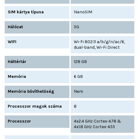
SIM kártya típusa
NanoSIM
Hálózat
5G
WIFI
Wi-Fi 802.11 a/b/g/n/ac/6,
dual-band, Wi-Fi Direct
Háttértár
128 GB
Memória
6 GB
Memória bővíthetőség
Nem
Processzor magok száma
8
Processzor
4x2.4 GHz Cortex-A78 &
4x1.8 GHz Cortex-A55