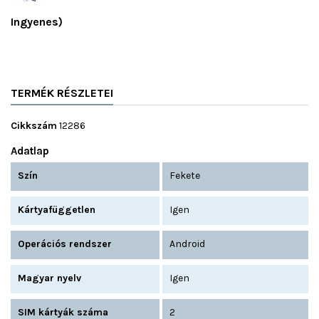
Ingyenes)
TERMÉK RÉSZLETEI
Cikkszám
12286
Adatlap
Szín
Fekete
Kártyafüggetlen
Igen
Operációs rendszer
Android
Magyar nyelv
Igen
SIM kártyák száma
2